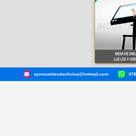
aynmueblesdeoficina@hotmail.com
978